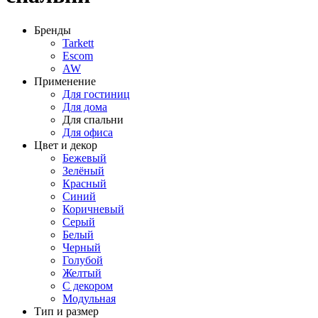
Бренды
Tarkett
Escom
AW
Применение
Для гостиниц
Для дома
Для спальни
Для офиса
Цвет и декор
Бежевый
Зелёный
Красный
Синий
Коричневый
Серый
Белый
Черный
Голубой
Желтый
С декором
Модульная
Тип и размер