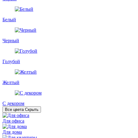
Белый
Черный
Голубой
Желтый
С декором
Все цвета
Скрыть
Для офиса
Для дома